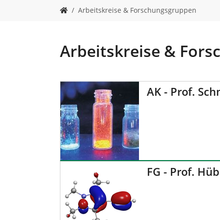
n
S
Arbeitskreise & Forschungsgruppen
i
e
s
i
Arbeitskreise & For
n
d
h
i
AK - Prof. Sch
e
r
:
FG - Prof. Hü