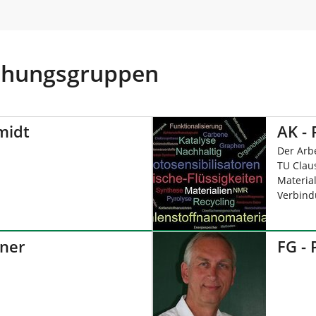
schungsgruppen
midt
AK - 
Der Arb
TU Clau
Materia
Verbind
bner
FG -