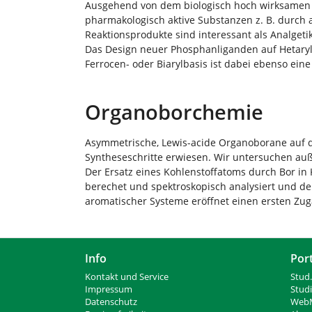
Ausgehend von dem biologisch hoch wirksamen Alk
pharmakologisch aktive Substanzen z. B. durch a
Reaktionsprodukte sind interessant als Analget
Das Design neuer Phosphanliganden auf Hetarylb
Ferrocen- oder Biarylbasis ist dabei ebenso ei
Organoborchemie
Asymmetrische, Lewis-acide Organoborane auf de
Syntheseschritte erwiesen. Wir untersuchen auß
Der Ersatz eines Kohlenstoffatoms durch Bor in 
berechet und spektroskopisch analysiert und de
aromatischer Systeme eröffnet einen ersten Zu
Info
Por
Kontakt und Service
Stud.
Impressum
Stud
Datenschutz
WebM