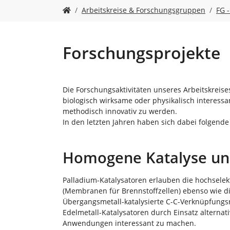
n
S
Arbeitskreise & Forschungsgruppen
FG 
i
e
s
i
Forschungsprojekte
n
d
h
i
Die Forschungsaktivitäten unseres Arbeitskreis
e
biologisch wirksame oder physikalisch interessa
r
methodisch innovativ zu werden.
:
In den letzten Jahren haben sich dabei folgende
Homogene Katalyse un
Palladium-Katalysatoren erlauben die hochselek
(Membranen für Brennstoffzellen) ebenso wie die 
Übergangsmetall-katalysierte C-C-Verknüpfungsre
Edelmetall-Katalysatoren durch Einsatz alterna
Anwendungen interessant zu machen.