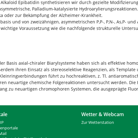
aloid Epibatidin synthetisieren wir durch gezielte Modifizierung
symmetrische, Palladium-katalysierte Hydroarylierungsreaktionen. 
ika oder zur Bekämpfung der Alzheimer-Krankheit.
asis und von zweizähnigen, asymmetrischen P,P-, P,N-, As,P- und 
ne wichtige Voraussetzung wie die nachfolgende strukturelle Unte
r Basis axial-chiraler Biarylsysteme haben sich als effektive ho
erdem ihren Einsatz als stereoselektive Reagenzien, als Templat
Kleinringverbindungen führt zu hochreaktiven, z. Tl. antiaromatis
ren neuartige chemische Folgereaktionen untersucht werden. Die B
gang zu neuartigen chromophoren Systemen, die ausgeprägte Fluo
tale
Wetter & Webcam
IP
Zur Wetterstation
ienportale
ail