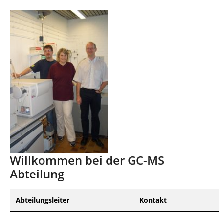
n
n
d
h
i
e
r
:
Willkommen bei der GC-MS
Abteilung
Abteilungsleiter
Kontakt