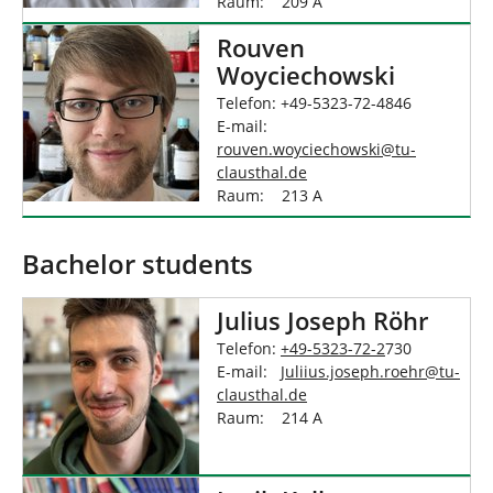
Raum: 209 A
Rouven
Woyciechowski
Telefon: +49-5323-72-4846
E-mail:
rouven.woyciechowski
@
tu-
clausthal
.
de
Raum: 213 A
Bachelor students
Julius Joseph Röhr
Telefon:
+49-5323-72-2
730
E-mail:
Juliius.joseph.roehr
@tu-
clausthal.de
Raum: 214 A