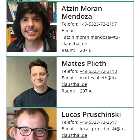
Atzin Moran
Mendoza
Telefon:
+49-5323-72-2197
E-mail:
atzin.moran.mendoza
@
tu-
clausthal
.
de
Raum: 207 B
Mattes Plieth
Telefon:
+49-5323-72-3118
E-mail:
mattes.plieth
@
tu-
clausthal
.
de
Raum: 207 A
Lucas Pruschinski
Telefon:
+49-5323-72-2517
E-mail:
lucas.pruschinski
@
tu-
clausthal
.
de