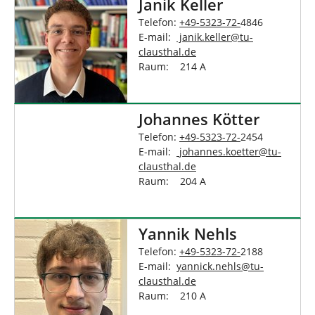
Janik Keller
Telefon:
+49-5323-72-
4846
E-mail:
janik.keller
@
tu-
clausthal
.
de
Raum: 214 A
Johannes Kötter
Telefon:
+49-5323-72-
2454
E-mail:
johannes.koetter
@
tu-
clausthal
.
de
Raum: 204 A
Yannik Nehls
Telefon:
+49-5323-72-
2188
E-mail:
yannick.nehls
@
tu-
clausthal
.
de
Raum: 210 A