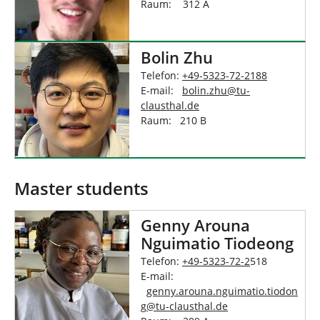
Raum: 312 A
Bolin Zhu
Telefon:
+49-5323-72-2188
E-mail:
bolin.zhu
@
tu-
clausthal
.
de
Raum: 210 B
Master students
Genny Arouna
Nguimatio Tiodeong
Telefon:
+49-5323-72-2
518
E-mail:
genny.arouna.nguimatio.tiodon
g
@
tu-clausthal
.
de