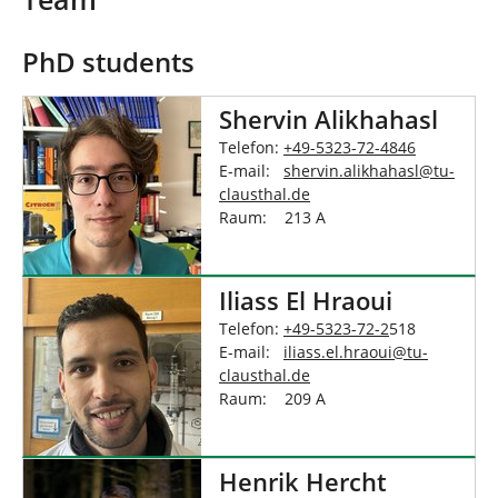
n
n
d
h
PhD students
i
e
Shervin Alikhahasl
r
:
Telefon:
+49-5323-72-4846
E-mail:
shervin.alikhahasl
@
tu-
clausthal
.
de
Raum: 213 A
Iliass El Hraoui
Telefon:
+49-5323-72-2
518
E-mail:
iliass.el.hraoui
@
tu-
clausthal
.
de
Raum: 209 A
Henrik Hercht