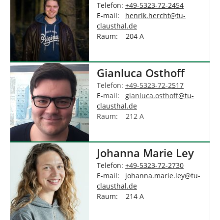
Telefon:
+49-5323-72-2454
E-mail:
henrik.hercht
@
tu-
clausthal
.
de
Raum: 204 A
Gianluca Osthoff
Telefon:
+49-5323-72
-2
517
E
-mail:
gianluca.osthoff
@
tu-
clausthal
.
de
Raum: 212 A
Johanna Marie Ley
Telefon:
+49-5323-72-2730
E-mail:
johanna.marie.ley
@
tu-
clausthal
.
de
Raum: 214 A