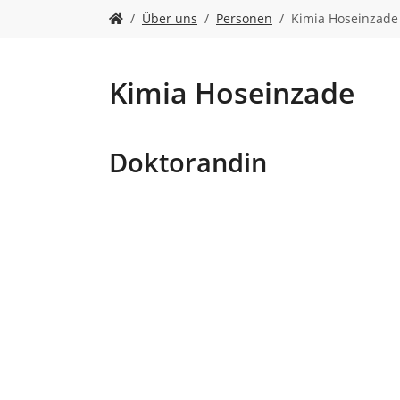
n
S
Über uns
Personen
Kimia Hoseinzade 
i
e
s
i
Kimia Hoseinzade
n
d
h
Doktorandin
i
e
r
: